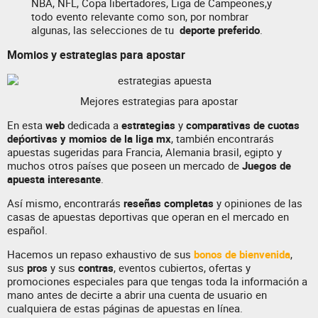
NBA, NFL, Copa libertadores, Liga de Campeones,y
todo evento relevante como son, por nombrar
algunas, las selecciones de tu
deporte preferido
.
Momios y estrategias para apostar
Mejores estrategias para apostar
En esta
web
dedicada a
estrategias
y
comparativas de cuotas
deṕortivas y momios de la liga mx
, también encontrarás
apuestas sugeridas para Francia, Alemania brasil, egipto y
muchos otros países que poseen un mercado de
Juegos de
apuesta interesante
.
Así mismo, encontrarás
reseñas completas
y opiniones de las
casas de apuestas deportivas que operan en el mercado en
español.
Hacemos un repaso exhaustivo de sus
bonos de bienvenida
,
sus
pros
y sus
contras
, eventos cubiertos, ofertas y
promociones especiales para que tengas toda la información a
mano antes de decirte a abrir una cuenta de usuario en
cualquiera de estas páginas de apuestas en línea.