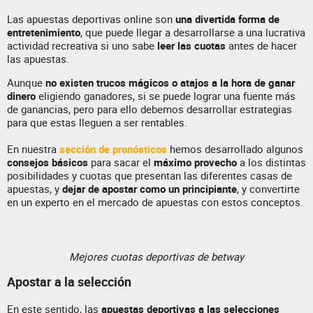
Las apuestas deportivas online son
una divertida forma de
entretenimiento
, que puede llegar a desarrollarse a una lucrativa
actividad recreativa si uno sabe
leer las cuotas
antes de hacer
las apuestas.
Aunque
no existen trucos mágicos o atajos a la hora de ganar
dinero
eligiendo ganadores, si se puede lograr una fuente más
de ganancias, pero para ello debemos desarrollar estrategias
para que estas lleguen a ser rentables.
En nuestra
sección de pronósticos
hemos desarrollado algunos
consejos básicos
para sacar el
máximo provecho
a los distintas
posibilidades y cuotas que presentan las diferentes casas de
apuestas, y
dejar de apostar como un principiante
, y convertirte
en un experto en el mercado de apuestas con estos conceptos.
Mejores cuotas deportivas de betway
Apostar a la selección
En este sentido, las
apuestas deportivas a las selecciones