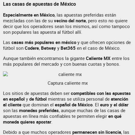
Las casas de apuestas de México
Especialmente en México
, las apuestas preferidas están
mezcladas con las de su
vecino del norte
, pero esto no quiere
decir que los operadores sean los mismos, así como tampoco
son populares las apuesta al fútbol allí.
Las
casas más populares en méxico
y que ofrecen opciones de
fútbol son
Codere
,
Betway
y
Bet365
en el caso de México.
Aunque también encontramos la gigante
Caliente MX
entre los
más populares del mercado y con buenas cuotas y bonos.
Captura caliente mx
Los sitios de apuestas deben ser
compatibles con las apuestas
en español
y
de fútbol
mientras se utiliza personal de
atención
al cliente
que dominan el
español de México
. El
euro y el dólar
son las
monedas preferidas
, aunque muchas de las casas de
apuestas en línea más confiables te permiten elegir
en qué
moneda quieres apostar
.
Debido a que muchos operadores
permanecen sin licencia
, las