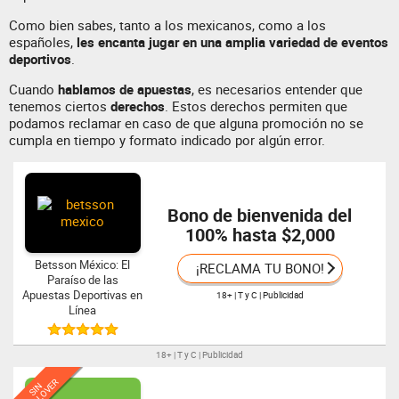
Como bien sabes, tanto a los mexicanos, como a los
españoles,
les encanta jugar en una amplia variedad de eventos
deportivos
.
Cuando
hablamos de apuestas
, es necesarios entender que
tenemos ciertos
derechos
. Estos derechos permiten que
podamos reclamar en caso de que alguna promoción no se
cumpla en tiempo y formato indicado por algún error.
Bono de bienvenida del
100% hasta $2,000
Betsson México: El
¡RECLAMA TU BONO!
Paraíso de las
Apuestas Deportivas en
18+ | T y C | Publicidad
Línea
18+ | T y C | Publicidad
R
S
I
N
R
O
L
L
O
V
E