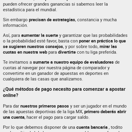
pueden ofrecer grandes ganancias si sabemos leer la
estadística para el mundial.
Sin embargo
precisan de estrategias
, constancia y mucha
información.
Así, para
aumentar la suerte
y garantizar que las probabilidades
o la probabilidad esté favor, basta con
poner en práctica lo que
se sugieren nuestros consejos
, y por sobre todo,
mirar las
cuotas en nuestra web
para
divertirte
con tu liga preferida.
Te invitamos a
sumarte a nuestro equipo de evaluadores
de
cuotas al navegar por nuestra página de comparador y
convertirte en un ganador de apuestas en deportes en
cualquiera de las casas que analizamos.
¿Qué métodos de pago necesito para comenzar a apostar
online?
Para dar
nuestros primeros pasos
y ser un jugador en el mundo
de las apuestas deportivas de la liga MX,
primero deberás abrir
una cuenta
, hacer el pago para cargar saldo.
Por lo que debemos disponer de una
cuenta bancaria
, todito