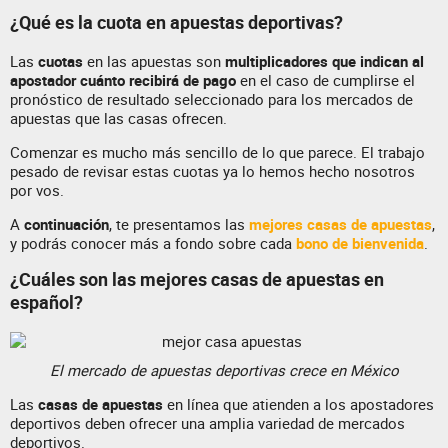
¿Qué es la cuota en apuestas deportivas?
Las
cuotas
en las apuestas son
multiplicadores que indican al
apostador cuánto recibirá de pago
en el caso de cumplirse el
pronóstico de resultado seleccionado para los mercados de
apuestas que las casas ofrecen.
Comenzar es mucho más sencillo de lo que parece. El trabajo
pesado de revisar estas cuotas ya lo hemos hecho nosotros
por vos.
A
continuación
, te presentamos las
mejores casas de apuestas
,
y podrás conocer más a fondo sobre cada
bono de bienvenida
.
¿Cuáles son las mejores casas de apuestas en
español?
El mercado de apuestas deportivas crece en México
Las
casas de apuestas
en línea que atienden a los apostadores
deportivos deben ofrecer una amplia variedad de mercados
deportivos.