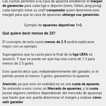
Las cuotas permiten a la casa de apuesta establecer el
margen
de ganancias
para cada liga o deporte (tenis, fútbol, ping pong)
cada ejemplo tiene su staff
comparador
quien determina este
margen para que la casa de apuestas
obtenga sus ganancias.
Ejemplo de
apuestas deportivas 1×2
Qué quiere decir menos de 25?
El concepto de esta cuota
menos de 2.5
podría explicarse
mejor con un ejemplo:
Supongamos que la cuota para la final de la
liga UEFA
se
anunció. Y que se puede ver que hay una cuota de 1.5 para
menos de 2.5 goles.
Esto querría decir que, independientemente del ganador, si el
partido posee al menos 3 goles, ganaremos la apuesta.
Atención
, ya que esto en realidad no es una
cuota de apuesta.
Se entiende a esto como un
Mercado de
apuestas
, y la
cuota
posee algunos cambios dependiendo del mercado de apuestas
que harán que uno pueda determinar el margen y evaluar
cómo
salir ganador
.