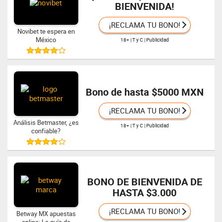
BIENVENIDA!
¡RECLAMA TU BONO!
Novibet te espera en
México
18+ | T y C | Publicidad
Bono de hasta $5000 MXN
¡RECLAMA TU BONO!
Análisis Betmaster, ¿es
18+ | T y C | Publicidad
confiable?
BONO DE BIENVENIDA DE
HASTA $3.000
¡RECLAMA TU BONO!
Betway MX apuestas