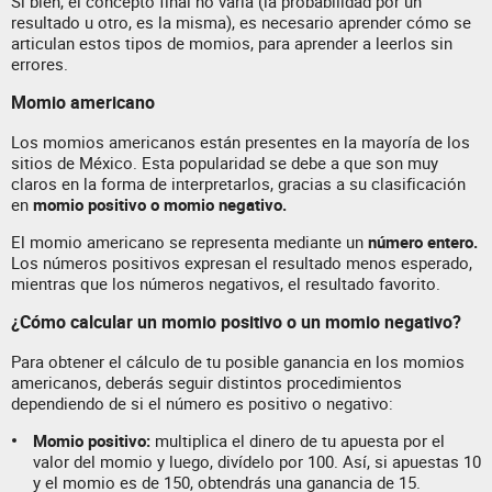
Si bien, el concepto final no varía (la probabilidad por un
resultado u otro, es la misma), es necesario aprender cómo se
articulan estos tipos de momios, para aprender a leerlos sin
errores.
Momio americano
Los momios americanos están presentes en la mayoría de los
sitios de México. Esta popularidad se debe a que son muy
claros en la forma de interpretarlos, gracias a su clasificación
en
momio positivo o momio negativo.
El momio americano se representa mediante un
número entero.
Los números positivos expresan el resultado menos esperado,
mientras que los números negativos, el resultado favorito.
¿Cómo calcular un momio positivo o un momio negativo?
Para obtener el cálculo de tu posible ganancia en los momios
americanos, deberás seguir distintos procedimientos
dependiendo de si el número es positivo o negativo:
Momio positivo:
multiplica el dinero de tu apuesta por el
valor del momio y luego, divídelo por 100. Así, si apuestas 10
y el momio es de 150, obtendrás una ganancia de 15.