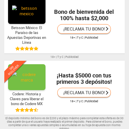
Bono de bienvenida del
100% hasta $2,000
Betsson México: El
¡RECLAMA TU BONO!
Paraíso de las
Apuestas Deportivas en
18+ | T y C | Publicidad
Línea
18+ | T y C | Publicidad
R
S
I
N
R
O
L
L
O
V
E
¡Hasta $5000 con tus
primeros 3 depósitos!
¡RECLAMA TU BONO!
Codere: Historia y
Claves para liberar el
18+ | T y C | Publicidad
bono de Codere MX
El depósito mínimo del bono es de $200 y el plazo máximo para completar esta oferta es de 30
días a partir de que el usuario haya realizado el primer depósito. Para obtener el bono, puedes
completar una o varias apuestas simples o acumuladas en su hoja de apuesta con momio
mínimo.