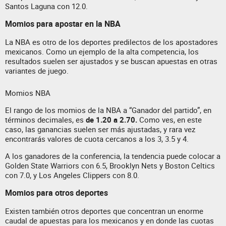
Santos Laguna con 12.0.
Momios para apostar en la NBA
La NBA es otro de los deportes predilectos de los apostadores
mexicanos. Como un ejemplo de la alta competencia, los
resultados suelen ser ajustados y se buscan apuestas en otras
variantes de juego.
Momios NBA
El rango de los momios de la NBA a “Ganador del partido”, en
términos decimales, es
de 1.20 a 2.70.
Como ves, en este
caso, las ganancias suelen ser más ajustadas, y rara vez
encontrarás valores de cuota cercanos a los 3, 3.5 y 4.
A los ganadores de la conferencia, la tendencia puede colocar a
Golden State Warriors con 6.5, Brooklyn Nets y Boston Celtics
con 7.0, y Los Angeles Clippers con 8.0.
Momios para otros deportes
Existen también otros deportes que concentran un enorme
caudal de apuestas para los mexicanos y en donde las cuotas