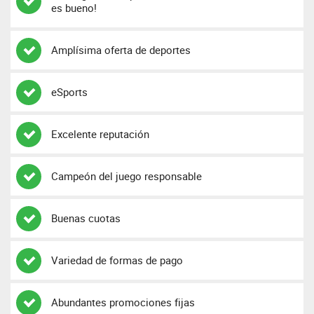
es bueno!
Amplísima oferta de deportes
eSports
Excelente reputación
Campeón del juego responsable
Buenas cuotas
Variedad de formas de pago
Abundantes promociones fijas