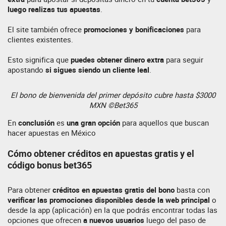
luego realizas tus apuestas
.
El site también ofrece
promociones y bonificaciones
para
clientes existentes.
Esto significa que
puedes obtener dinero extra
para seguir
apostando
si sigues siendo un cliente leal
.
El bono de bienvenida del primer depósito cubre hasta $3000
MXN ©Bet365
En
conclusión
es
una gran opción
para aquellos que buscan
hacer apuestas en México
Cómo obtener créditos en apuestas gratis y el
código bonus bet365
Para obtener
créditos en apuestas gratis del bono
basta con
verificar las promociones disponibles desde la web principal
o
desde la app (aplicación) en la que podrás encontrar todas las
opciones que ofrecen
a nuevos usuarios
luego del paso de