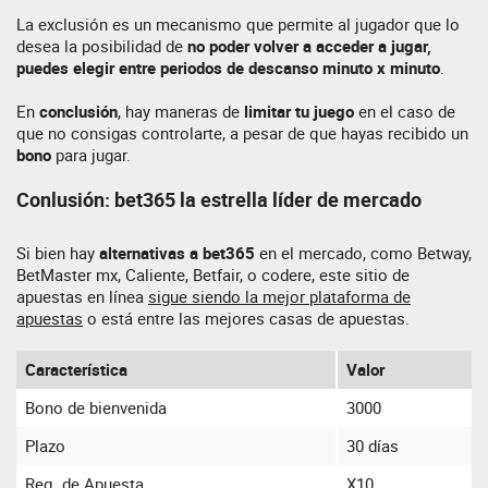
La exclusión es un mecanismo que permite al jugador que lo
desea la posibilidad de
no poder volver a acceder a jugar,
puedes elegir entre periodos de descanso minuto x minuto
.
En
conclusión
, hay maneras de
limitar tu juego
en el caso de
que no consigas controlarte, a pesar de que hayas recibido un
bono
para jugar.
Conlusión: bet365 la estrella líder de mercado
Si bien hay
alternativas a bet365
en el mercado, como Betway,
BetMaster mx, Caliente, Betfair, o codere, este sitio de
apuestas en línea
sigue siendo la mejor plataforma de
apuestas
o está entre las mejores casas de apuestas.
Característica
Valor
Bono de bienvenida
3000
Plazo
30 días
Req. de Apuesta
X10