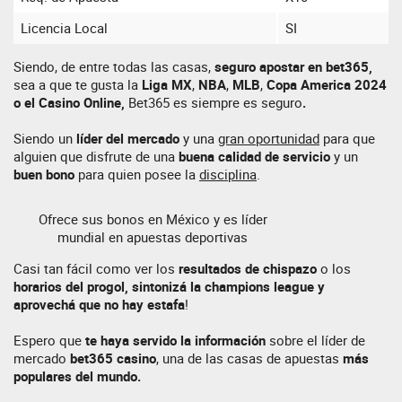
Licencia Local
SI
Siendo, de entre todas las casas,
seguro apostar en bet365,
sea a que te gusta la
Liga MX
,
NBA
,
MLB
,
Copa America 2024
o el Casino Online,
Bet365 es siempre es seguro
.
Siendo un
líder del mercado
y una
gran oportunidad
para que
alguien que disfrute de una
buena calidad de servicio
y un
buen bono
para quien posee la
disciplina
.
Ofrece sus bonos en México y es líder
mundial en apuestas deportivas
Casi tan fácil como ver los
resultados de chispazo
o los
horarios del progol, sintonizá la champions league y
aprovechá que no hay estafa
!
Espero que
te haya servido la información
sobre el líder de
mercado
bet365
casino
, una de las casas de apuestas
más
populares del mundo.