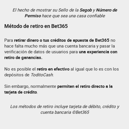
El hecho de mostrar su Sello de la
Segob
y
Número de
Permiso
hace que sea una casa confiable
Método de retiro en Bet365
Para
retirar dinero o tus créditos de apuesta de Bet365
no
hace falta mucho más que una cuenta bancaria y pasar la
verificación de datos de usuarios para
una experiencia con
retiro de ganancias.
No es posible el
retiro en efectivo
al igual que lo es con los
depósitos de
ToditoCash
.
Sin embargo, normalmente
permiten el retiro directo a la
tarjeta de crédito
.
Los métodos de retiro incluye tarjeta de débito, crédito y
cuenta bancaria ©Bet365