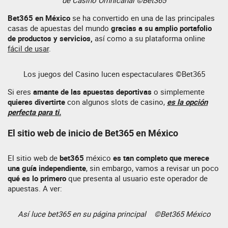
de Casino Omnicanal ©Bet365
Bet365 en México
se ha convertido en una de las principales
casas de apuestas del mundo
gracias a su amplio portafolio
de productos y servicios,
así como a su plataforma online
fácil de usar
.
Los juegos del Casino lucen espectaculares ©Bet365
Si eres
amante de las apuestas deportivas
o simplemente
quieres divertirte
con algunos slots de casino,
es la opción
perfecta para ti.
El sitio web de inicio de Bet365 en México
El sitio web de
bet365
méxico
es tan completo que merece
una guía independiente
, sin embargo, vamos a revisar un poco
qué es lo primero
que presenta al usuario este operador de
apuestas. A ver:
Así luce bet365 en su página principal ©Bet365 México