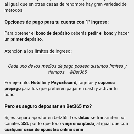
al igual que en otras casas de renombre hay gran variedad de
métodos.
Opciones de pago para tu cuenta con 1° ingreso:
Para obtener el
bono de depósito
deberás
pedir el bono
y hacer
un
primer depósito.
Atención a los
límites de ingreso
:
Cada uno de los medios de pago poseen distintos límites y
tiempos ©Bet365
Por ejemplo,
Neteller
y
Paysafecard
; tarjetas y
cupones
prepago
para los que prefieren pagar en cash y activar tu
bono.
Pero es seguro depositar en Bet365 mx?
Si, es seguro apostar en bet365. Los
datos
se transmiten por
canales
SSL
por lo que todo
viaja encriptado,
al igual que con
cualquier casa de apuestas online seria
.