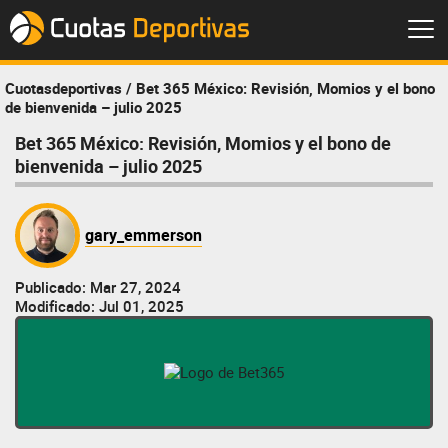
Blog
Cuotasdeportivas
/
Bet 365 México: Revisión, Momios y el bono
de bienvenida – julio 2025
Bet 365 México: Revisión, Momios y el bono de
bienvenida – julio 2025
gary_emmerson
Publicado:
Mar 27, 2024
Modificado:
Jul 01, 2025