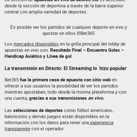
desde la sección de deportiva a través de la barra superior
central con amplia variedad de deportes.
Es posible ver los partidos de cualquier deporte en vivo y
apostar en ellos ©Bet365
Los
mercados disponibles
en la grilla principal del lobby de
apuestas en vivo son:
Resultado Final – Encuentro Goles –
Handicap Asiático y Línea de gol
.
La transmisión en Directo: El Streaming lo hizo popular
Bet365
fue la primera casa de apuesta con sitio web
en
ofrecer a sus usuarios la posibilidad de ver los partidos
mientras apostaban, todo desde la misma plataforma y con
una cuenta,
gracias a sus transmisiones
en vivo.
Las
selecciones de deportes
como fútbol americano,
baloncesto y demás juegos están disponibles en la
información con los datos para tener una
experiencia
transparente
con el operador.