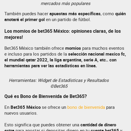
mercados más populares
También puedes hacer
apuestas más específicas
, como
quién
anotará el primer gol
en un partido de fútbol.
Los momios de bet365 México: opiniones claras, de los
mejores!
Bet365 México también ofrece
momios
para muchos eventos
e incluso para los partidos de la
selección nacional mexico fc,
el mundial qatar 2022, la liga argentina, serie A, etc.. con
herramientas para ver las estadísticas en línea.
Herramientas: Widget de Estadísticas y Resultados
©Bet365
Qué es Bono de Bienvenida de Bet365?
En
Bet365 México
se ofrece un
bono de bienvenida
para
nuevos usuarios.
Esto significa que puedes obtener una
cantidad de dinero
extra
para apostar si depositas dinero en tu
cuenta bet365
y