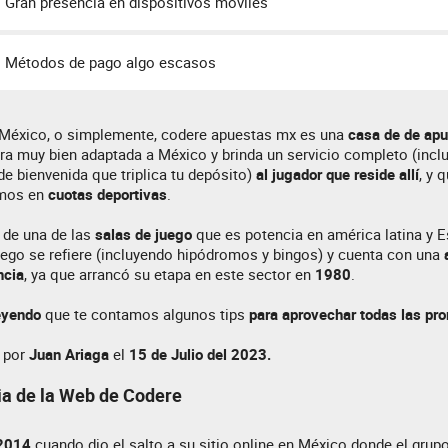
Gran presencia en dispositivos móviles
Métodos de pago algo escasos
México, o simplemente, codere apuestas mx es una
casa de de ap
ra muy bien adaptada a México y brinda un servicio completo (incl
de bienvenida que triplica tu depósito)
al jugador que reside allí
, y 
mos en
cuotas deportivas
.
a de una de las
salas de juego
que es potencia en américa latina y E
uego se refiere (incluyendo hipódromos y bingos) y cuenta con una
ncia
, ya que arrancó su etapa en este sector en
1980
.
eyendo
que te contamos algunos tips
para aprovechar todas las pr
 por
Juan Ariaga
el
15 de Julio del 2023.
ia de la Web de Codere
2014
cuando dio el salto a su sitio online en México donde el grup