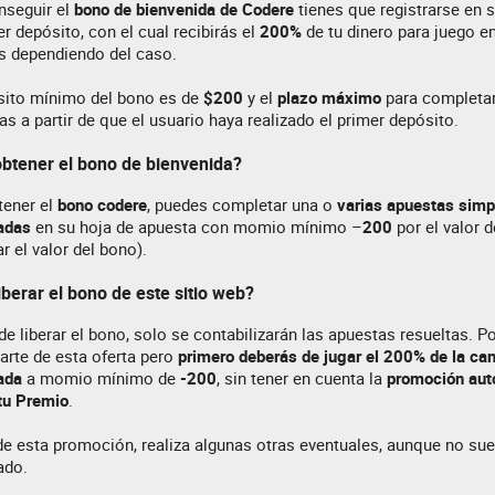
nseguir el
bono de bienvenida de Codere
tienes que registrarse en s
r depósito, con el cual recibirás el
200%
de tu dinero para juego e
s dependiendo del caso.
sito mínimo del bono es de
$200
y el
plazo máximo
para completar
as a partir de que el usuario haya realizado el primer depósito.
btener el bono de bienvenida?
tener el
bono codere
, puedes completar una o
varias apuestas simp
adas
en su hoja de apuesta con momio mínimo –
200
por el valor 
r el valor del bono).
berar el bono de este sitio web?
de liberar el bono, solo se contabilizarán las apuestas resueltas. P
iarte de esta oferta pero
primero deberás de jugar el 200% de la can
ada
a momio mínimo de
-200
, sin tener en cuenta la
promoción aut
tu Premio
.
de esta promoción, realiza algunas otras eventuales, aunque no suel
ado.