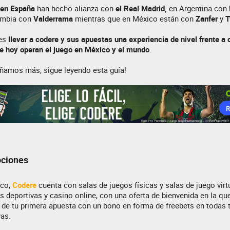
en España
han hecho alianza con
el Real Madrid,
en Argentina con
ombia con
Valderrama
mientras que en México están con
Zanfer
y
T
es
llevar a codere y sus apuestas una experiencia de nivel frente a 
ue hoy operan el juego en México y el mundo
.
ñamos más, sigue leyendo esta guía!
ciones
ico,
Codere
cuenta con salas de juegos físicas y salas de juego virt
 deportivas y casino online, con una oferta de bienvenida en la que 
 de tu primera apuesta con un bono en forma de freebets en todas 
vas.