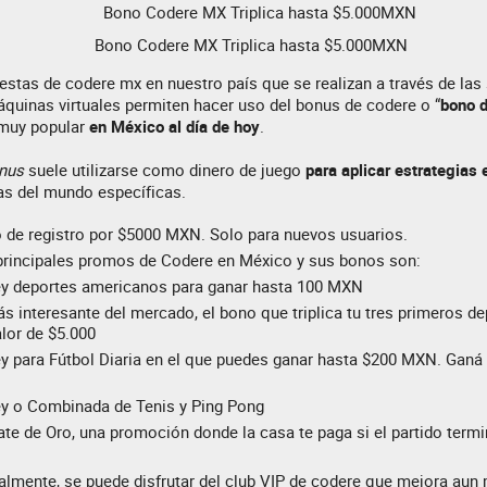
Bono Codere MX Triplica hasta $5.000MXN
estas de codere mx en nuestro país que se realizan a través de las 
áquinas virtuales permiten hacer uso del bonus de codere o “
bono d
muy popular
en México al día de hoy
.
nus
suele utilizarse como dinero de juego
para aplicar estrategias 
gas del mundo específicas.
 de registro por $5000 MXN. Solo para nuevos usuarios.
principales promos de Codere en México y sus bonos son:
ey deportes americanos para ganar hasta 100 MXN
ás interesante del mercado, el bono que triplica tu tres primeros d
alor de $5.000
ey para Fútbol Diaria en el que puedes ganar hasta $200 MXN. Ganá
ey o Combinada de Tenis y Ping Pong
te de Oro, una promoción donde la casa te paga si el partido termi
almente, se puede disfrutar del club VIP de codere que mejora aun