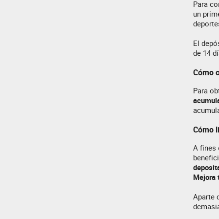
Para co
un prime
deporte
El depó
de 14 dí
Cómo o
Para ob
acumul
acumula
Cómo li
A fines 
benefic
deposit
Mejora 
Aparte 
demasi