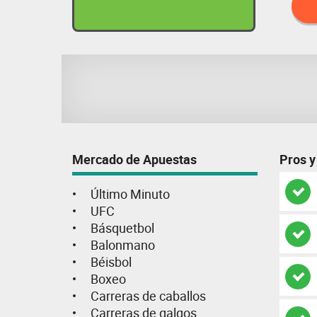
Mercado de Apuestas
Pros y
Último Minuto
UFC
Básquetbol
Balonmano
Béisbol
Boxeo
Carreras de caballos
Carreras de galgos