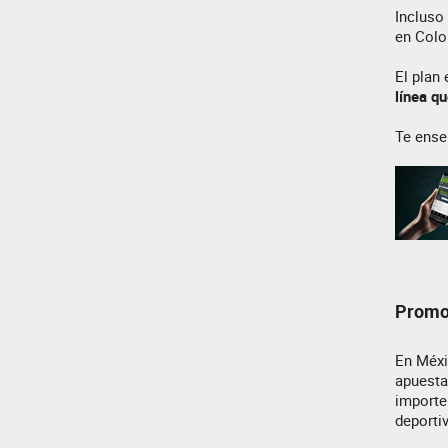
Incluso
en Col
El plan 
línea q
Te ense
Promo
En Méx
apuestas
importe
deporti