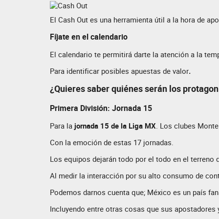
El Cash Out es una herramienta útil a la hora de apo
Fíjate en el calendario
El calendario te permitirá darte la atención a la te
Para identificar posibles apuestas de valor
.
¿Quieres saber quiénes serán los protagoni
Primera División: Jornada 15
Para la
jornada 15 de la Liga MX
. Los clubes Monter
Con la emoción de estas 17 jornadas.
Los equipos dejarán todo por el todo en el terreno d
Al medir la interacción por su alto consumo de con
Podemos darnos cuenta que; México es un país faná
Incluyendo entre otras cosas que sus apostadores y