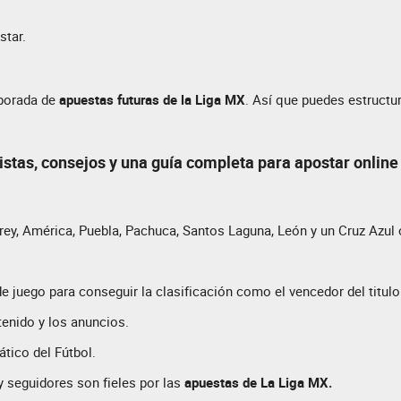
star.
mporada de
apuestas futuras de la Liga MX
. Así que puedes estructu
stas, consejos y una guía completa para apostar online
ey, América, Puebla, Pachuca, Santos Laguna, León y un Cruz Azul o
e juego para conseguir la clasificación como el vencedor del titulo d
tenido y los anuncios.
tico del Fútbol.
 seguidores son fieles por las
apuestas de La Liga MX.