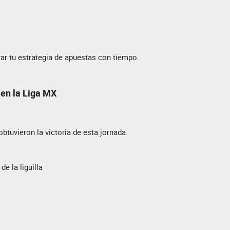
rar tu estrategia de apuestas con tiempo.
 en la Liga MX
btuvieron la victoria de esta jornada.
e la liguilla