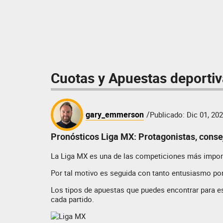
Cuotas y Apuestas deportiv
gary_emmerson
/
Publicado:
Dic 01, 20
Pronósticos Liga MX: Protagonistas, conse
La Liga MX es una de las competiciones más impor
Por tal motivo es seguida con tanto entusiasmo po
Los tipos de apuestas que puedes encontrar para e
cada partido.