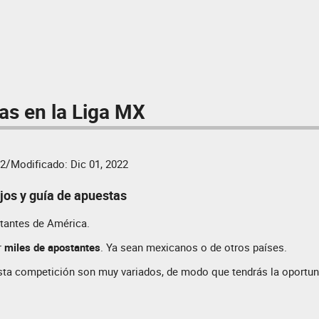
as en la Liga MX
/
22
Modificado:
Dic 01, 2022
jos y guía de apuestas
tantes de América.
r
miles de apostantes
. Ya sean mexicanos o de otros países.
sta competición son muy variados, de modo que tendrás la oportu