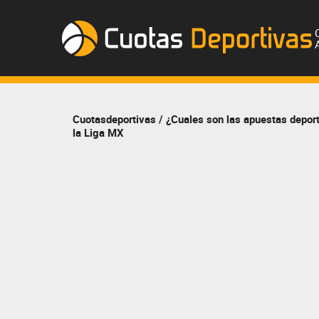
Cuotasdeportivas
/
¿Cuales son las apuestas depor
la Liga MX