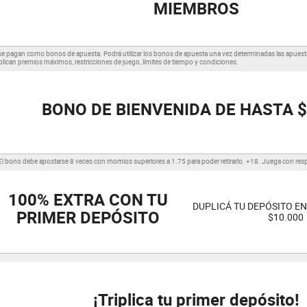
MIEMBROS
an como bonos de apuesta. Podrá utilizar los bonos de apuesta una vez determinadas las apuestas del
lican premios máximos, restricciones de juego, límites de tiempo y condiciones.
BONO DE BIENVENIDA DE HASTA $
 El bono debe apostarse 8 veces con momios superiores a 1.75 para poder retirarlo. +18. Juega con r
100% EXTRA CON TU
DUPLICÁ TU DEPÓSITO EN
PRIMER DEPÓSITO
$10.000
¡Triplica tu primer depósito!