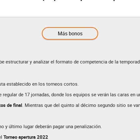
Más bonos
ebe estructurar y analizar el formato de competencia de la temporad
sta establecido en los torneos cortos.
e regular de 17 jornadas, donde los equipos se verán las caras en 
os de final
. Mientras que del quinto al décimo segundo sitio se van
o y último lugar deberán pagar una penalización.
el
Torneo apertura 2022