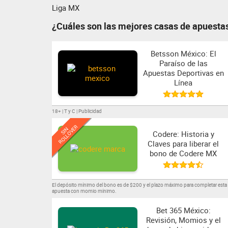
Liga MX
¿Cuáles son las mejores casas de apuestas
Betsson México: El
Paraíso de las
Apuestas Deportivas en
Línea
18+ | T y C | Publicidad
R
S
I
N
R
O
L
L
O
V
E
Codere: Historia y
Claves para liberar el
bono de Codere MX
El depósito mínimo del bono es de $200 y el plazo máximo para completar esta of
apuesta con momio mínimo.
Bet 365 México:
Revisión, Momios y el