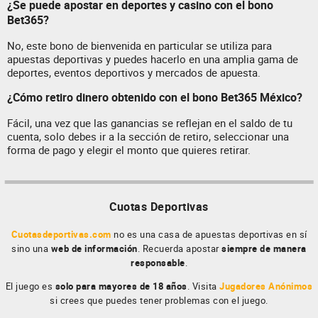
¿Se puede apostar en deportes y casino con el bono
Bet365?
No, este bono de bienvenida en particular se utiliza para
apuestas deportivas y puedes hacerlo en una amplia gama de
deportes, eventos deportivos y mercados de apuesta.
¿Cómo retiro dinero obtenido con el bono Bet365 México?
Fácil, una vez que las ganancias se reflejan en el saldo de tu
cuenta, solo debes ir a la sección de retiro, seleccionar una
forma de pago y elegir el monto que quieres retirar.
Cuotas Deportivas
Cuotasdeportivas.com
no es una casa de apuestas deportivas en sí
sino una
web de información
. Recuerda apostar
siempre de manera
responsable
.
El juego es
solo para mayores de 18 años
. Visita
Jugadores Anónimos
si crees que puedes tener problemas con el juego.