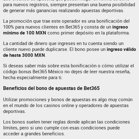
para nuevos registros, siempre presentan una buena posibilidad
de generar más ganancias realizando apuestas deportivas.
La promoción que trae este operador es una bonificación del
100% para nuevos clientes en Bet365 y consta de un
ingreso
mínimo de 100 MXN
como primer depósito en la plataforma.
La cantidad de dinero que ingreses en tu cuenta siendo un
cliente nuevo puede duplicarse. El bono posee un
ingreso válido
de hasta 3000 MXN
.
Si deseas saber más sobre esta bonificación o cómo utilizar el
código bonus Bet365 México no dejes de leer nuestra reseña,
hecha especialmente para ti.
Beneficios del bono de apuestas de Bet365
Utilizar promociones y bonos de apuestas es algo muy común
en el mundo de los casinos online y operadores de apuestas
deportivas.
Los bonos suelen tener reglas donde aplican las condiciones
límites, pero si uno cumple con esas condiciones puede
acceder a grandes beneficios.