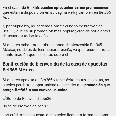
En el caso de Bet365,
puedes aprovechar varias promociones
que están a disposición en su página web y también en Bet365
App.
Y, por supuesto, no podemos omitir el bono de bienvenida
Bet365, que es su promoción más popular, elegida por cientos
de usuarios todos los días.
Si quieres saber todo sobre el bono de bienvenida Bet365
México, no dejes de leer nuestra reseña, ya que tenemos toda
la información que necesitas sobre él.
Bonificación de bienvenida de la casa de apuestas
Bet365 México
Si quieres apostar en Bet365 y tener éxito en tus apuestas, no
puedes perderte la oportunidad de acceder a la
promoción que
otorga Bet365 a sus nuevos usuarios
.
Bono de Bienvenida bet365
Los créditos de apuesta, que pueden llegar en forma de bono