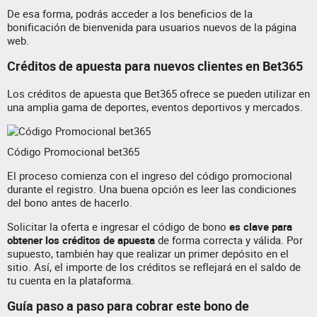
De esa forma, podrás acceder a los beneficios de la
bonificación de bienvenida para usuarios nuevos de la página
web.
Créditos de apuesta para nuevos clientes en Bet365
Los créditos de apuesta que Bet365 ofrece se pueden utilizar en
una amplia gama de deportes, eventos deportivos y mercados.
Código Promocional bet365
El proceso comienza con el ingreso del código promocional
durante el registro. Una buena opción es leer las condiciones
del bono antes de hacerlo.
Solicitar la oferta e ingresar el código de bono
es clave para
obtener los créditos de apuesta
de forma correcta y válida. Por
supuesto, también hay que realizar un primer depósito en el
sitio. Así, el importe de los créditos se reflejará en el saldo de
tu cuenta en la plataforma.
Guía paso a paso para cobrar este bono de