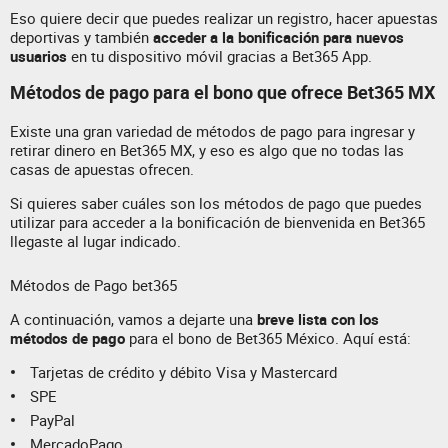
Eso quiere decir que puedes realizar un registro, hacer apuestas
deportivas y también
acceder a la bonificación para nuevos
usuarios
en tu dispositivo móvil gracias a Bet365 App.
Métodos de pago para el bono que ofrece Bet365 MX
Existe una gran variedad de métodos de pago para ingresar y
retirar dinero en Bet365 MX, y eso es algo que no todas las
casas de apuestas ofrecen.
Si quieres saber cuáles son los métodos de pago que puedes
utilizar para acceder a la bonificación de bienvenida en Bet365
llegaste al lugar indicado.
Métodos de Pago bet365
A continuación, vamos a dejarte una
breve lista con los
métodos de pago
para el bono de Bet365 México. Aquí está:
Tarjetas de crédito y débito Visa y Mastercard
SPE
PayPal
MercadoPago