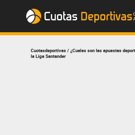
Cuotasdeportivas
/
¿Cuales son las apuestas depor
la Liga Santander