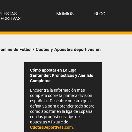
PUESTAS
MOMIOS
BLOG
EPORTIVAS
online de Fútbol
/
Cuotas y Apuestas deportivas en
Cómo apostar en La Liga
Santander: Pronósticos y Análisis
Completos.
Encuentra la información más
completa sobre la primera división
española. Descubre nuestra guía
definitiva para aprender todo sobre
cómo apostar en la liga de España
con los pronósticos, tips de
apuestas y fixture de
CuotasDeportivas.com
.