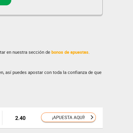
utar en nuestra sección de
bonos de apuestas
.
n, así puedes apostar con toda la confianza de que
2.40
¡APUESTA AQUÍ!