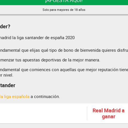
¡APUESTA AQUÍ!
Solo para mayores de 18 años
ader?
ndamental que elijas qué tipo de bono de bienvenida quieres disfr
omenzar tus apuestas deportivas de la mejor manera.
fundamental que comiences con aquellas que mejor reputación tiene
r nivel.
ntander
la liga española
a continuación.
Real Madrid a
ganar