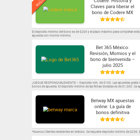
R
Codere: Historia y
Claves para liberar el
bono de Codere MX
El depósito mínimo del bono es de $200 y el plazo máximo para completar esta of
apuesta con momio mínimo.
Bet 365 México:
Revisión, Momios y el
bono de bienvenida –
julio 2025
JUEGUE RESPONSABLEMENTE – Depósito mín. de $100. Las apuestas gratis se pag
bonos de apuesta. El depósito mínimo de las fichas doradas es de $1,000. Se ap
Betway MX apuestas
online: La guía de
bonos definitiva
*Nuevos Clientes residentes en México. Se requiere depósito mínimo de $250.