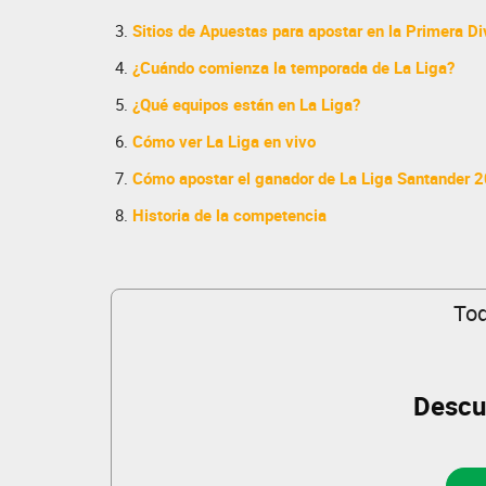
Sitios de Apuestas para apostar en la Primera Di
¿Cuándo comienza la temporada de La Liga?
¿Qué equipos están en La Liga?
Cómo ver La Liga en vivo
Cómo apostar el ganador de La Liga Santander 
Historia de la competencia
Tod
Descu