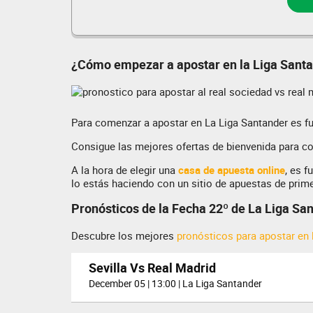
¿Cómo empezar a apostar en la Liga Sant
Para comenzar a apostar en La Liga Santander es fu
Consigue las mejores ofertas de bienvenida para c
A la hora de elegir una
casa de apuesta online
, es 
lo estás haciendo con un sitio de apuestas de prime
Pronósticos de la Fecha 22º de La Liga Sa
Descubre los mejores
pronósticos para apostar en 
Sevilla Vs Real Madrid
December 05 | 13:00 |
La Liga Santander