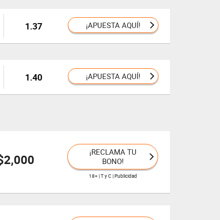
1.37
¡APUESTA AQUÍ!
1.40
¡APUESTA AQUÍ!
¡RECLAMA TU
 $2,000
BONO!
18+ | T y C | Publicidad