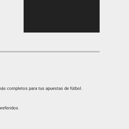
más completos para tus apuestas de fútbol.
preferidos.