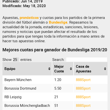
Publicado:
Jun 14, 2019
Modificado:
May 18, 2020
Apuestas,
pronósticos
y cuotas para los partidos de la primera
división del fútbol alemán o
Bundesliga
. Repasamos la
actualidad de la jornada, estadísticas, sanciones, lesiones,
rumores y noticias que puedan afectar el resultado de los
partidos para que tengas toda la información a mano antes de
hacer tus apuestas online.
Mejores cuotas para ganador de Bundesliga 2019/20
Show
entries
Search:
Mejor
Casa de
Equipo
Cuota
Apuestas
Bayern München
1.20
888Sport
Borussia Dortmund
5.50
888Sport
RB Leipzig
21
888Sport
Borussia Mönchengladbach
51
888Sport