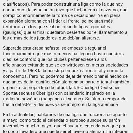
clasificados). Para poder construir una liga como la que hoy
conocemos la asociación tuvo que luchar con el nazismo, que
complicó enormemente la toma de decisiones. Ya en plena
expansión alemana con Hitler al frente, se incluían más
territorios en los que se iban creando ligas regionales
(gauligas) que al final quedaron desiertas por el llamamiento a
las armas de los jugadores, que debían alistarse.
Superada esta etapa nefasta, se empezó a regular el
funcionamiento que más o menos ha llegado hasta nuestros
días: se controló que los clubes perteneciesen a los
aficionados evitando que se convirtiesen en meras sociedades
y a partir de 1963 la bundesliga empezó a rodar tal y como la
conocemos. Pero no podemos dejar de mencionar el hecho de
que antes de la reunificación alemana su parte oriental también
organizó su propia liga de fútbol, la DS-Oberliga (Deutscher
Sportausschuss Oberliga) con calendario inspirado en la
tradición soviética (ocupando el verano). Su última temporada
fue la del 90-91 y después ya se integró en la liga alemana.
En la actualidad, hablamos de una liga que funciona de agosto
a mayo, como todo el calendario europeo aunque su parón
invernal es mucho mayor que el nuestro, entendemos que por
lo poco llevadero que puede ser el invierno alemán. La integran