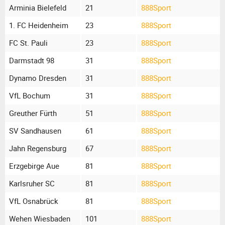
Arminia Bielefeld
21
888Sport
1. FC Heidenheim
23
888Sport
FC St. Pauli
23
888Sport
Darmstadt 98
31
888Sport
Dynamo Dresden
31
888Sport
VfL Bochum
31
888Sport
Greuther Fürth
51
888Sport
SV Sandhausen
61
888Sport
Jahn Regensburg
67
888Sport
Erzgebirge Aue
81
888Sport
Karlsruher SC
81
888Sport
VfL Osnabrück
81
888Sport
Wehen Wiesbaden
101
888Sport