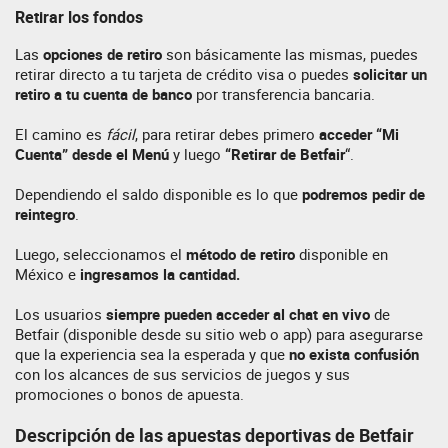
Retirar los fondos
Las
opciones de retiro
son básicamente las mismas, puedes
retirar directo a tu tarjeta de crédito visa o puedes
solicitar un
retiro a tu cuenta de banco
por transferencia bancaria.
El camino es
fácil
, para retirar debes primero
acceder “Mi
Cuenta” desde el Menú
y luego
“Retirar de Betfair
“.
Dependiendo el saldo disponible es lo que
podremos pedir de
reintegro
.
Luego, seleccionamos el
método de retiro
disponible en
México e
ingresamos la cantidad.
Los usuarios
siempre pueden acceder al chat en vivo
de
Betfair (disponible desde su sitio web o app) para asegurarse
que la experiencia sea la esperada y que
no exista confusión
con los alcances de sus servicios de juegos y sus
promociones o bonos de apuesta.
Descripción de las apuestas deportivas de Betfair