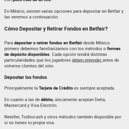
En México, existen varias opciones para depositar en Betfair y
las veremos a continuación.
Cómo Depositar y Retirar Fondos en Betfair?
Para
depositar o retirar fondos en Betfair
desde México
primero debemos familiarizarnos con los métodos o
formas
de depósito disponibles
. Cada opción tendrá distintas
particularidades que los jugadores
deben entender
antes de
volverse clientes del sitio.
Depositar los fondos
Principalmente la
Tarjeta de Crédito
es siempre aceptada.
En cuanto a las de
débito
, únicamente aceptan Delta,
Mastercard y Visa Electrón.
Neteller, Toditocash y otros métodos también disponible por
si no tienes tu propia visa.