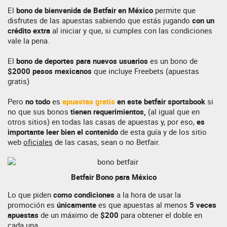
El
bono de bienvenida de Betfair en México
permite que
disfrutes de las apuestas sabiendo que estás jugando
con un
crédito extra
al iniciar y que, si cumples con las condiciones
vale la pena.
El
bono de deportes para nuevos usuarios
es un bono de
$2000 pesos mexicanos
que incluye Freebets (apuestas
gratis)
Pero
no todo
es
apuestas gratis
en este betfair sportsbook
si
no que sus bonos
tienen requerimientos,
(al igual que en
otros sitios) en todas las casas de apuestas y, por eso,
es
importante leer bien el contenido
de esta guía y de los sitio
web
oficiales
de las casas, sean o no Betfair.
Betfair Bono para México
Lo que piden
como condiciones
a la hora de usar la
promoción es
únicamente
es que apuestas al menos
5 veces
apuestas
de un máximo de
$200
para obtener el doble en
cada una.