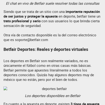
El chat en vivo de Betfair suele resolver todas las consultas
Siendo que se trata de un sitio con una
importante reputación
de ser justos y
proteger la apuesta
en deporte, betfair tiene un
trato profesional y serio
con sus usuarios lo que brinda cierta
sensación de seguridad.
Otra vía de contacto disponible es la del correo electrónico
que es
soporte@betfair.com
Betfair Deportes: Reales y deportes virtuales
Los deportes en Betfair son realmente variados, no es
únicamente el fútbol como en otras casas más básicas.
Betfair permite que apuestes literalmente a todos los
deportes conocidos. Quizás hay algunos deportes muy de
méxico que no están, pero por el bien de todos.
Los deportes disponibles en Betfair
En cuanto a la apuesta en deporte, existen
3 tipos de apuesta