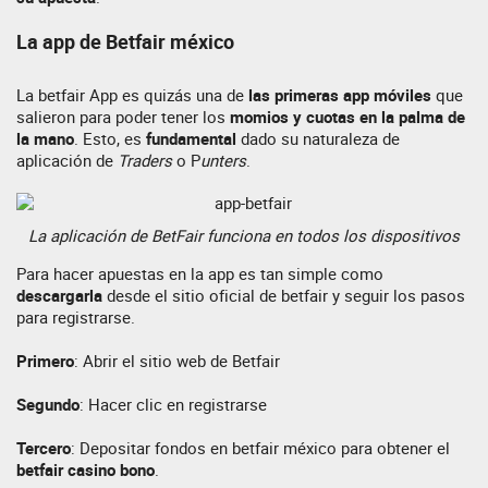
La app de Betfair méxico
La betfair App es quizás una de
las primeras app móviles
que
salieron para poder tener los
momios y cuotas en la palma de
la mano
. Esto, es
fundamental
dado su naturaleza de
aplicación de
Traders
o P
unters
.
La aplicación de BetFair funciona en todos los dispositivos
Para hacer apuestas en la app es tan simple como
descargarla
desde el sitio oficial de betfair y seguir los pasos
para registrarse.
Primero
: Abrir el sitio web de Betfair
Segundo
: Hacer clic en registrarse
Tercero
: Depositar fondos en betfair méxico para obtener el
betfair casino bono
.