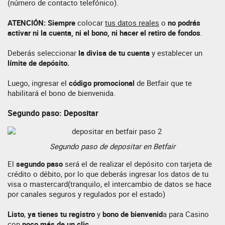
(número de contacto telefónico).
ATENCIÓN:
Siempre
colocar
tus datos reales
o
no podrás
activar ni la cuenta, ni el bono, ni hacer el retiro de fondos
.
Deberás seleccionar
la divisa de tu cuenta
y establecer un
límite de depósito.
Luego, ingresar el
código promocional
de Betfair que te
habilitará el bono de bienvenida.
Segundo paso: Depositar
Segundo paso de depositar en Betfair
El
segundo paso
será el de realizar el depósito con tarjeta de
crédito o débito, por lo que deberás ingresar los datos de tu
visa o mastercard(tranquilo, el intercambio de datos se hace
por canales seguros y regulados por el estado)
Listo
,
ya tienes tu registro
y
bono de bienvenid
a para Casino
con
poco más de un clic
.