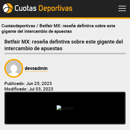
Blog
Cuotasdeportivas
/
Betfair MX: reseña defintiva sobre este
gigante del intercambio de apuestas
Betfair MX: reseña defintiva sobre este gigante del
intercambio de apuestas
devsadmin
Publicado:
Jun 25, 2023
Modificado:
Jul 03, 2023