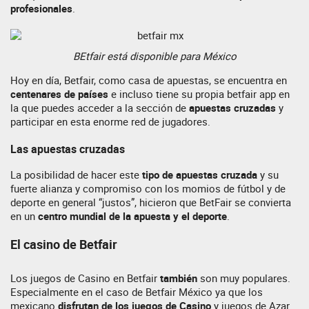
profesionales
.
BEtfair está disponible para México
Hoy en día, Betfair, como casa de apuestas, se encuentra en
centenares de países
e incluso tiene su propia betfair app en
la que puedes acceder a la sección de
apuestas cruzadas
y
participar en esta enorme red de jugadores.
Las apuestas cruzadas
La posibilidad de hacer este
tipo de apuestas cruzada
y su
fuerte alianza y compromiso con los momios de fútbol y de
deporte en general “justos”, hicieron que BetFair se convierta
en un
centro mundial de la apuesta y el deporte
.
El casino de Betfair
Los juegos de Casino en Betfair
también
son muy populares.
Especialmente en el caso de Betfair México ya que los
mexicano
disfrutan de los juegos de Casino
y juegos de Azar