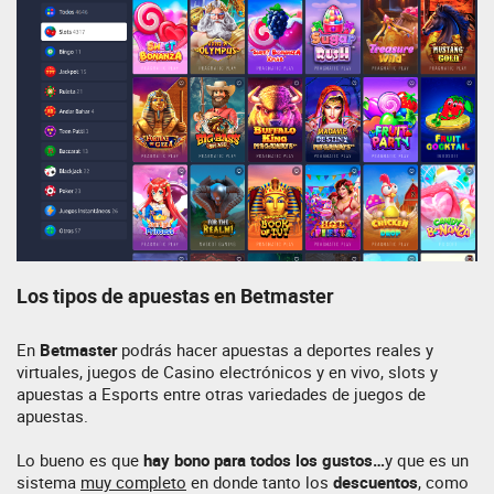
Los tipos de apuestas en Betmaster
En
Betmaster
podrás hacer apuestas a deportes reales y
virtuales, juegos de Casino electrónicos y en vivo, slots y
apuestas a Esports entre otras variedades de juegos de
apuestas.
Lo bueno es que
hay bono para todos los gustos…
y que es un
sistema
muy completo
en donde tanto los
descuentos
, como