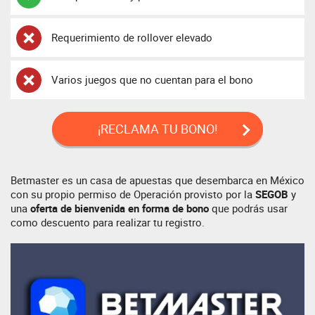
Requerimiento de rollover elevado
Varios juegos que no cuentan para el bono
¡RECLAMA TU BONO!
Betmaster es un casa de apuestas que desembarca en México
con su propio permiso de Operación provisto por la
SEGOB
y
una
oferta de bienvenida en forma de bono
que podrás usar
como descuento para realizar tu registro.