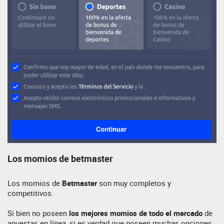
Los momios de betmaster
Los momios de
Betmaster
son muy completos y
competitivos.
Si bien no poseen
los mejores momios de todo el mercado
de
apuestas en línea, si es verdad que poseen muchas opciones