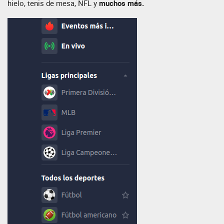
hielo, tenis de mesa, NFL y
muchos más.