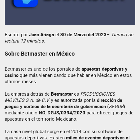
Escrito por
Juan Ariaga
el
30 de Marzo del 2023
–
Tiempo de
lectura 12 minutos.
Sobre Betmaster en México
Betmaster es uno de los portales de
apuestas deportivas y
casino
que más vienen dando que hablar en México en estos
últimos meses.
La empresa detrás de
Betmaster
es
PRODUCCIONES
MÓVILES S.A. de C.V.
y es autorizada por la
dirección de
juegos y sorteos de la secretaría de gobernación
(
SEGOB
)
mediante oficio
NO. DGJS/0394/2020
para ofrecer juegos de
apuestas en el territorio Mexicano.
La casa nivel global surge en el 2014 con su software de
apuestas deportivas. Existen
miles de eventos deportivos al