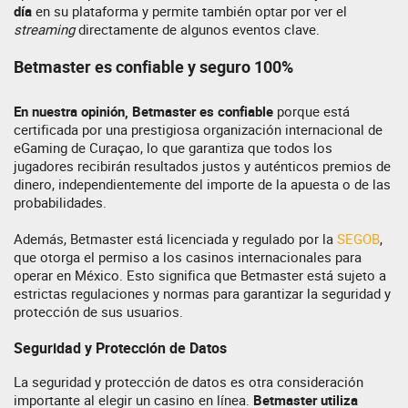
día
en su plataforma y permite también optar por ver el
streaming
directamente de algunos eventos clave.
Betmaster es confiable y seguro 100%
En nuestra opinión, Betmaster es confiable
porque está
certificada por una prestigiosa organización internacional de
eGaming de Curaçao, lo que garantiza que todos los
jugadores recibirán resultados justos y auténticos premios de
dinero, independientemente del importe de la apuesta o de las
probabilidades.
Además, Betmaster está licenciada y regulado por la
SEGOB
,
que otorga el permiso a los casinos internacionales para
operar en México. Esto significa que Betmaster está sujeto a
estrictas regulaciones y normas para garantizar la seguridad y
protección de sus usuarios.
Seguridad y Protección de Datos
La seguridad y protección de datos es otra consideración
importante al elegir un casino en línea.
Betmaster utiliza