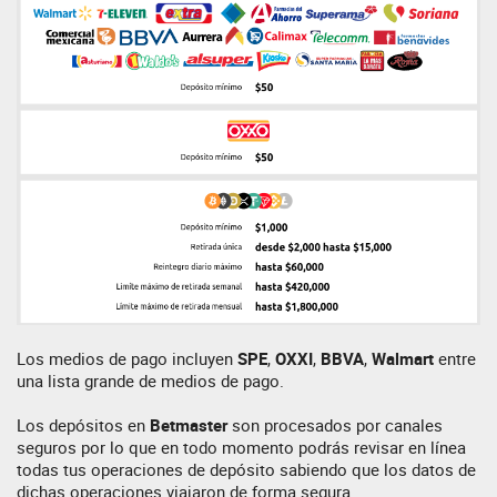
Los medios de pago incluyen
SPE
,
OXXI
,
BBVA
,
Walmart
entre
una lista grande de medios de pago.
Los depósitos en
Betmaster
son procesados por canales
seguros por lo que en todo momento podrás revisar en línea
todas tus operaciones de depósito sabiendo que los datos de
dichas operaciones viajaron de forma segura.