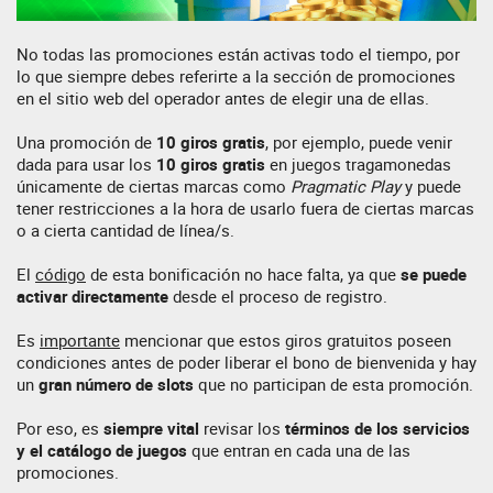
No todas las promociones están activas todo el tiempo, por
lo que siempre debes referirte a la sección de promociones
en el sitio web del operador antes de elegir una de ellas.
Una promoción de
10 giros gratis
, por ejemplo, puede venir
dada para usar los
10 giros gratis
en juegos tragamonedas
únicamente de ciertas marcas como
Pragmatic Play
y puede
tener restricciones a la hora de usarlo fuera de ciertas marcas
o a cierta cantidad de línea/s.
El
código
de esta bonificación no hace falta, ya que
se puede
activar directamente
desde el proceso de registro.
Es
importante
mencionar que estos giros gratuitos poseen
condiciones antes de poder liberar el bono de bienvenida y hay
un
gran número de slots
que no participan de esta promoción.
Por eso, es
siempre vital
revisar los
términos de los servicios
y el catálogo de juegos
que entran en cada una de las
promociones.