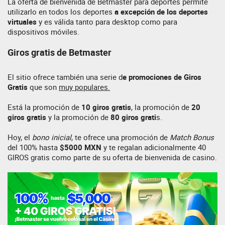
La oferta de bienvenida de Betmaster para deportes permite
utilizarlo en todos los deportes
a excepción de los deportes
virtuales
y es válida tanto para desktop como para
dispositivos móviles.
Giros gratis de Betmaster
El sitio ofrece también una serie d
e promociones de Giros
Gratis
que son
muy populares.
Está la promoción de
10 giros gratis
, la promoción de
20
giros gratis
y la promoción de
80 giros grati
s.
Hoy, el
bono inicial
, te ofrece una promoción de
Match
Bonus
del 100% hasta
$5000 MXN
y te regalan adicionalmente 40
GIROS gratis como parte de su oferta de bienvenida de casino.