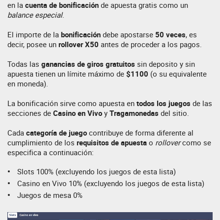
en la
cuenta de bonificación
de apuesta gratis como un
balance especial
.
El importe de la
bonificación
debe apostarse
50 veces
, es
decir, posee un
rollover X50
antes de proceder a los pagos.
Todas las
ganancias de giros gratuitos
sin deposito y sin
apuesta tienen un límite máximo de
$1100
(o su equivalente
en moneda).
La bonificación sirve como apuesta en
todos los juegos
de las
secciones de
Casino en Vivo
y
Tragamonedas
del sitio.
Cada
categoría de juego
contribuye de forma diferente al
cumplimiento de los
requisitos de apuesta
o
rollover
como se
especifica a continuación:
Slots 100% (excluyendo los juegos de esta lista)
Casino en Vivo 10% (excluyendo los juegos de esta lista)
Juegos de mesa 0%