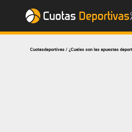
Cuotasdeportivas
/
¿Cuales son las apuestas depor