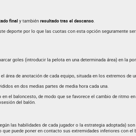
tado final
y también
resultado tras el descanso
.
ste deporte por lo que las cuotas con esta opción seguramente se
rcar goles (introducir la pelota en una determinada área) en la por
el área de anotación de cada equipo, situada en los extremos de un
ivididos en dos medias partes de media hora cada una.
o en el baloncesto, de modo que se favorece el cambio de ritmo e
sesión del balón.
gún las habilidades de cada jugador o la estrategia adoptada) son la
o que puede poner en contacto sus extremidades inferiores con el b