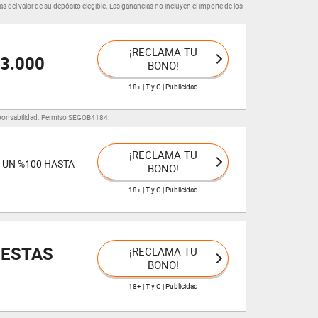
 valor de su depósito elegible. Las ganancias no incluyen el importe de los
¡RECLAMA TU
3.000
BONO!
18+ | T y C | Publicidad
esponsabilidad. Permiso SEGOB4184.
¡RECLAMA TU
 UN %100 HASTA
BONO!
18+ | T y C | Publicidad
UESTAS
¡RECLAMA TU
BONO!
18+ | T y C | Publicidad