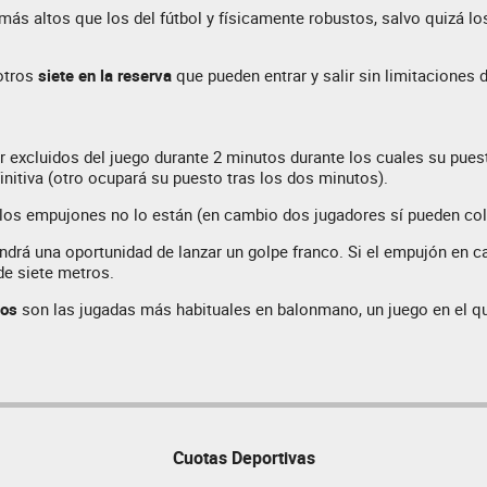
ás altos que los del fútbol y físicamente robustos, salvo quizá lo
otros
siete en la reserva
que pueden entrar y salir sin limitaciones
 excluidos del juego durante 2 minutos durante los cuales su puesto
initiva (otro ocupará su puesto tras los dos minutos).
 los empujones no lo están (en cambio dos jugadores sí pueden coli
ndrá una oportunidad de lanzar un golpe franco. Si el empujón en 
de siete metros.
tos
son las jugadas más habituales en balonmano, un juego en el qu
Cuotas Deportivas