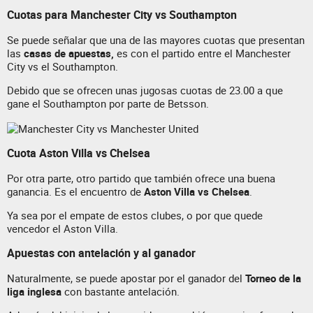
Cuotas para Manchester City vs Southampton
Se puede señalar que una de las mayores cuotas que presentan
las
casas de apuestas,
es con el partido entre el Manchester
City vs el Southampton.
Debido que se ofrecen unas jugosas cuotas de 23.00 a que
gane el Southampton por parte de Betsson.
Cuota Aston Villa vs Chelsea
Por otra parte, otro partido que también ofrece una buena
ganancia. Es el encuentro de
Aston Villa vs Chelsea
.
Ya sea por el empate de estos clubes, o por que quede
vencedor el Aston Villa.
Apuestas con antelación y al ganador
Naturalmente, se puede apostar por el ganador del
Torneo de la
liga inglesa
con bastante antelación.