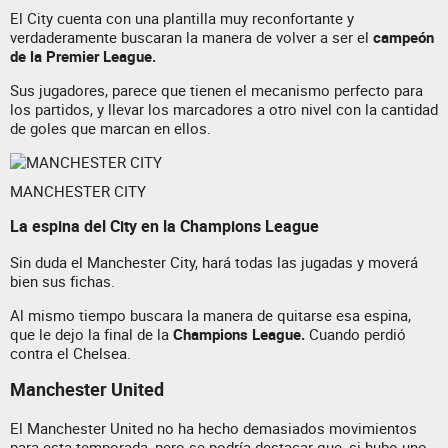
El City cuenta con una plantilla muy reconfortante y
verdaderamente buscaran la manera de volver a ser el
campeón
de la Premier League.
Sus jugadores, parece que tienen el mecanismo perfecto para
los partidos, y llevar los marcadores a otro nivel con la cantidad
de goles que marcan en ellos.
MANCHESTER CITY
La espina del City en la Champions League
Sin duda el Manchester City, hará todas las jugadas y moverá
bien sus fichas.
Al mismo tiempo buscara la manera de quitarse esa espina,
que le dejo la final de la
Champions League.
Cuando perdió
contra el Chelsea.
Manchester United
El Manchester United no ha hecho demasiados movimientos
para esta temporada, pero se podría destacar que, si hubo uno