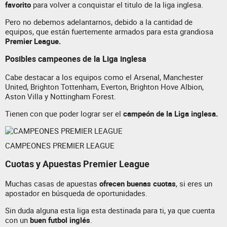
favorito
para volver a conquistar el titulo de la liga inglesa.
Pero no debemos adelantarnos, debido a la cantidad de
equipos, que están fuertemente armados para esta grandiosa
Premier League.
Posibles campeones de la Liga inglesa
Cabe destacar a los equipos como el Arsenal, Manchester
United, Brighton Tottenham, Everton, Brighton Hove Albion,
Aston Villa y Nottingham Forest.
Tienen con que poder lograr ser el
campeón de la Liga inglesa.
CAMPEONES PREMIER LEAGUE
Cuotas y Apuestas Premier League
Muchas casas de apuestas
ofrecen buenas cuotas
, si eres un
apostador en búsqueda de oportunidades.
Sin duda alguna esta liga esta destinada para ti, ya que cuenta
con un
buen futbol inglés
.