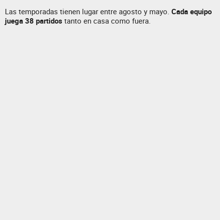
Las temporadas tienen lugar entre agosto y mayo.
Cada equipo
juega 38 partidos
tanto en casa como fuera.