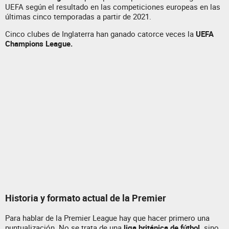
UEFA según el resultado en las competiciones europeas en las
últimas cinco temporadas a partir de 2021.
Cinco clubes de Inglaterra han ganado catorce veces la
UEFA
Champions League.
Historia y formato actual de la Premier
Para hablar de la Premier League hay que hacer primero una
puntualización. No se trata de una
liga británica de fútbol,
sino