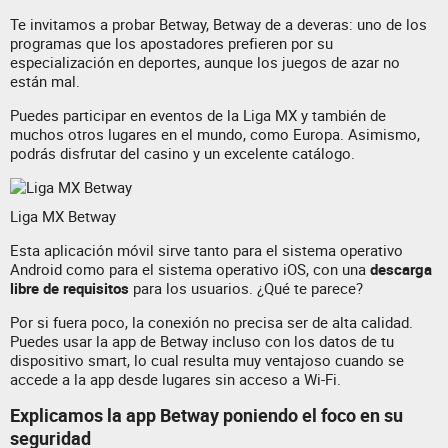
Te invitamos a probar Betway, Betway de a deveras: uno de los
programas que los apostadores prefieren por su
especialización en deportes, aunque los juegos de azar no
están mal.
Puedes participar en eventos de la Liga MX y también de
muchos otros lugares en el mundo, como Europa. Asimismo,
podrás disfrutar del casino y un excelente catálogo.
Liga MX Betway
Esta aplicación móvil sirve tanto para el sistema operativo
Android como para el sistema operativo iOS, con una
descarga
libre de requisitos
para los usuarios. ¿Qué te parece?
Por si fuera poco, la conexión no precisa ser de alta calidad.
Puedes usar la app de Betway incluso con los datos de tu
dispositivo smart, lo cual resulta muy ventajoso cuando se
accede a la app desde lugares sin acceso a Wi-Fi.
Explicamos la app Betway poniendo el foco en su
seguridad