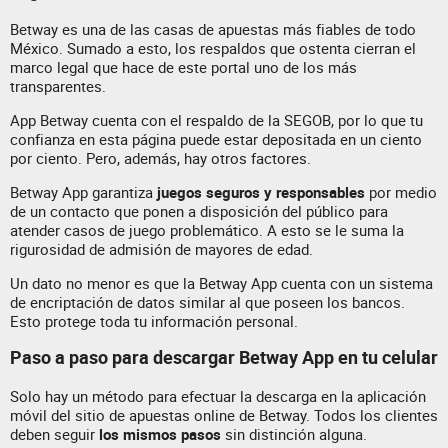
Betway es una de las casas de apuestas más fiables de todo
México. Sumado a esto, los respaldos que ostenta cierran el
marco legal que hace de este portal uno de los más
transparentes.
App Betway cuenta con el respaldo de la SEGOB, por lo que tu
confianza en esta página puede estar depositada en un ciento
por ciento. Pero, además, hay otros factores.
Betway App garantiza
juegos seguros y responsables
por medio
de un contacto que ponen a disposición del público para
atender casos de juego problemático. A esto se le suma la
rigurosidad de admisión de mayores de edad.
Un dato no menor es que la Betway App cuenta con un sistema
de encriptación de datos similar al que poseen los bancos.
Esto protege toda tu información personal.
Paso a paso para descargar Betway App en tu celular
Solo hay un método para efectuar la descarga en la aplicación
móvil del sitio de apuestas online de Betway. Todos los clientes
deben seguir
los mismos pasos
sin distinción alguna.