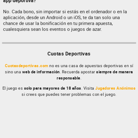
app deportiva?
No. Cada bono, sin importar si estás en el ordenador o en la
aplicación, desde un Android o un iOS, te da tan solo una
chance de usar la bonificación en tu primera apuesta,
cualesquiera sean los eventos o juegos de azar.
Cuotas Deportivas
Cuotasdeportivas.com
no es una casa de apuestas deportivas en sí
sino una
web de información
. Recuerda apostar
siempre de manera
responsable
.
El juego es
solo para mayores de 18 años
. Visita
Jugadores Anónimos
si crees que puedes tener problemas con el juego.