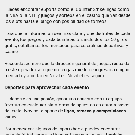
Puedes encontrar eSports como el Counter Strike, ligas como
la NBA o la NFL y juegos y sorteos en el casino que van desde
los slots hasta el bingo con posibilidad de torneos.
Para que la información sea más clara y que disfrutes de cada
evento, los juegos y cada bonificación, incluidos los 50 giros
gratis, detallamos los mercados para disciplinas deportivas y
casino.
Recuerda siempre que la dirección general de juegos respalda
a este operador, así que no tengas miedo de ingresar a ningún
mercado y apostar en Novibet. Novibet es seguro.
Deportes para aprovechar cada evento
El deporte es una pasión, ganar una apuesta con tu equipo
favorito en cualquier plataforma de apuestas es estar a pasos
del cielo. Novibet dispone de
ligas, torneos y competiciones
varias.
Por mencionar algunos del sportsbook, puedes encontrar
ligas de fútbol, como la Premier League o LaLiga. También