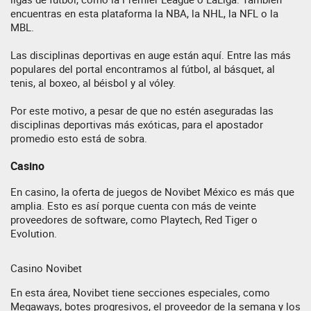
encuentras en esta plataforma la NBA, la NHL, la NFL o la
MBL.
Las disciplinas deportivas en auge están aquí. Entre las más
populares del portal encontramos al fútbol, al básquet, al
tenis, al boxeo, al béisbol y al vóley.
Por este motivo, a pesar de que no estén aseguradas las
disciplinas deportivas más exóticas, para el apostador
promedio esto está de sobra.
Casino
En casino, la oferta de juegos de Novibet México es más que
amplia. Esto es así porque cuenta con más de veinte
proveedores de software, como Playtech, Red Tiger o
Evolution.
Casino Novibet
En esta área, Novibet tiene secciones especiales, como
Megaways, botes progresivos, el proveedor de la semana y los