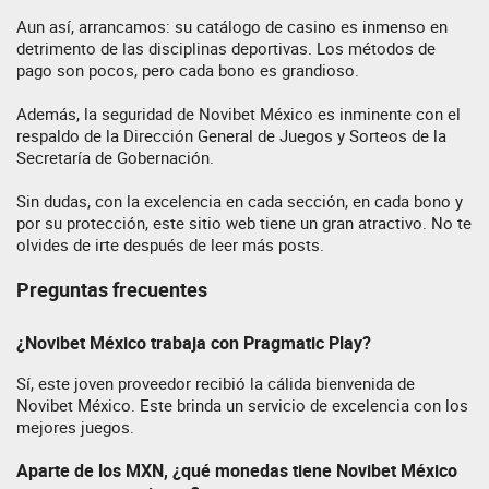
Aun así, arrancamos: su catálogo de casino es inmenso en
detrimento de las disciplinas deportivas. Los métodos de
pago son pocos, pero cada bono es grandioso.
Además, la seguridad de Novibet México es inminente con el
respaldo de la Dirección General de Juegos y Sorteos de la
Secretaría de Gobernación.
Sin dudas, con la excelencia en cada sección, en cada bono y
por su protección, este sitio web tiene un gran atractivo. No te
olvides de irte después de leer más posts.
Preguntas frecuentes
¿Novibet México trabaja con Pragmatic Play?
Sí, este joven proveedor recibió la cálida bienvenida de
Novibet México. Este brinda un servicio de excelencia con los
mejores juegos.
Aparte de los MXN, ¿qué monedas tiene Novibet México