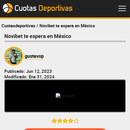
Blog
Cuotasdeportivas
/
Novibet te espera en México
Novibet te espera en México
gustavop
Publicado:
Jun 12, 2023
Modificado:
Ene 31, 2024