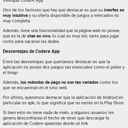
Ventajas Codere App
Otro de los factores que hay que destacar es que su
interfaz es
muy intuitiva
y su oferta disponible de juegos y mercados es
muy completa.
Además, tiene una funcionalidad que la página web no posee,
que es la de
chat en vivo
, lo cual es muy útil, tanto para jugar
como para sacarse las dudas.
Desventajas de Codere App
Entre las desventajas que queríamos destacar es que la
aplicación no posee dos juegos tan esenciales como el póker y
el bingo.
Además,
los métodos de pago no son tan variados
como los
que se encuentran en el sitio web.
Por último, queremos destacar que la aplicación de Android en
particular es apk, lo que significa que no existe en la Play Store.
Si bien esto no tiene nada de malo, a algunos usuarios les
genera desconfianza el hecho de tener que descargar la
aplicación de Codere apuestas desde un link.