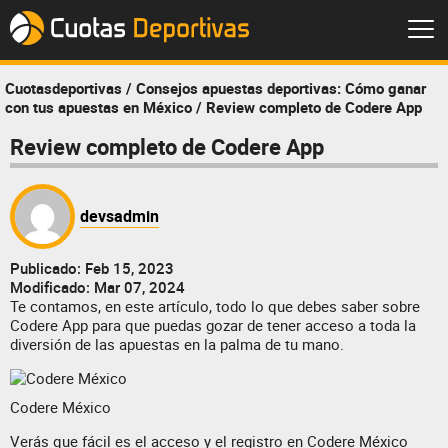
Blog
Cuotasdeportivas
/
Consejos apuestas deportivas: Cómo ganar
con tus apuestas en México
/
Review completo de Codere App
Review completo de Codere App
devsadmin
Publicado:
Feb 15, 2023
Modificado:
Mar 07, 2024
Te contamos, en este artículo, todo lo que debes saber sobre
Codere App para que puedas gozar de tener acceso a toda la
diversión de las apuestas en la palma de tu mano.
Codere México
Verás que fácil es el acceso y el registro en Codere México