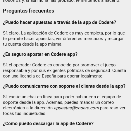
nosotros y, si aún no la has probado, te invitamos a hacerlo.
Preguntas frecuentes
¿Puedo hacer apuestas a través de la app de Codere?
Sí, claro. La aplicación de Codere es muy completa, por lo que
te permite hacer apuestas, ver diferentes mercados y recargar
tu cuenta desde la app misma.
¿Es seguro apostar en Codere app?
Sí, el operador Codere es conocido por promover el juego
responsable y por sus exigentes políticas de seguridad. Cuenta
con una licencia de España para operar legalmente.
¿Puedo comunicarme con soporte al cliente desde la app?
Sí, existe un chat en línea para poder hablar con el equipo de
soporte desde la app. Además, puedes mandar un correo
electrónico a la dirección
apuestas@codere.com
para resolver
todas tus inquietudes.
¿Cómo puedo descargar la app de Codere?