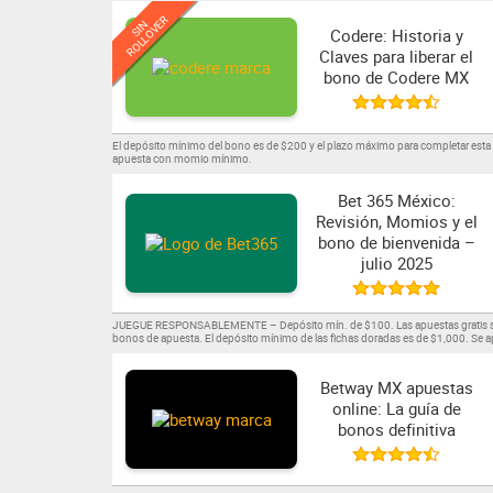
R
S
I
N
R
O
L
L
O
V
E
Codere: Historia y
Claves para liberar el
bono de Codere MX
El depósito mínimo del bono es de $200 y el plazo máximo para completar esta of
apuesta con momio mínimo.
Bet 365 México:
Revisión, Momios y el
bono de bienvenida –
julio 2025
JUEGUE RESPONSABLEMENTE – Depósito mín. de $100. Las apuestas gratis se pag
bonos de apuesta. El depósito mínimo de las fichas doradas es de $1,000. Se ap
Betway MX apuestas
online: La guía de
bonos definitiva