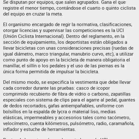
Se disputan por equipos, que salen agrupados. Gana el que
registre el menor tiempo, contándose el cuarto o quinto ciclista
del equipo en cruzar la meta.
El organismo encargado de regir la normativa, clasificaciones,
otorgar licencias y supervisar las competiciones es la UCI
(Unión Ciclista Internacional). Dentro del reglamento, en la
sección de equipamiento, los deportistas están obligados a
llevar bicicletas con unas consideraciones precisas (ruedas de
igual diámetro, marco triangular, manubrio curvo, etc), a utilizar
como punto de apoyo en la bicicleta de manera obligatoria el
manillar, el sillín o los pedales y el uso de las piernas es la
única forma permitida de impulsar la bicicleta.
Del mismo modo, se especifica la vestimenta que debe llevar
cada corredor durante las pruebas: casco de icopor
comprimido recubierto de fibra de vidrio o carbono, zapatillas
especiales con sistema de clips para el agarre al pedal, guantes
de dedos recortados, gafas antiempañables, uniforme con
bolsillos en la espalda de lycra o material liso, medias
elásticas, impermeables y accesorios tales como tacómetro,
velocímetro, cuenta kilómetros, pulsómetro, radio, caramañola,
inflador y estuche de herramientas.