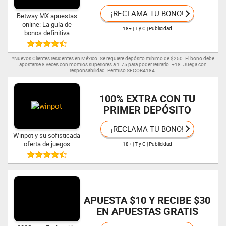
¡RECLAMA TU BONO!
Betway MX apuestas
online: La guía de
18+ | T y C | Publicidad
bonos definitiva
*Nuevos Clientes residentes en México. Se requiere depósito mínimo de $250. El bono debe
apostarse 8 veces con momios superiores a 1.75 para poder retirarlo. +18. Juega con
responsabilidad. Permiso SEGOB4184.
100% EXTRA CON TU
PRIMER DEPÓSITO
¡RECLAMA TU BONO!
Winpot y su sofisticada
oferta de juegos
18+ | T y C | Publicidad
APUESTA $10 Y RECIBE $30
EN APUESTAS GRATIS