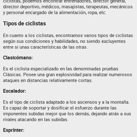
ciclistas, podemos encontrar entrenadores, director general,
director deportivo, médicos, masajistas, terapeutas, mecánicos
y personal encargado de la alimentación, ropa, etc.
Tipos de ciclistas
En cuanto a los ciclistas, encontramos varios tipos de ciclistas
según sus condiciones y habilidades, no siendo excluyentes
entre si unas características de las otras.
Clasicómano:
Es el ciclista especializado en las denominadas pruebas
Clásicas. Posee una gran explosividad para realizar numerosos
ataques en distancias relativamente cortas.
Escalador:
Es el tipo de ciclista adaptado a los ascensos y a la montaña.
Es capaz de soportar y dosificar el esfuerzo durante las
imponentes subidas mejor que los demás, dejando atrás a sus
rivales atacando en las subidas.
Esprínter: