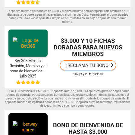
El depósito mínimo del bono es de $200 y el plazo máximo para completar esta oferta es de 30
días a partir de que el usuario haya realizado el primer depósito. Para obtener el bono, puedes
completar una o varias apuestas simples o acumuladas en su hoja de apuesta con momio
mínimo.
$3.000 Y 10 FICHAS
DORADAS PARA NUEVOS
MIEMBROS
Bet 365 México:
¡RECLAMA TU BONO!
Revisión, Momios y el
bono de bienvenida –
18+ | T y C | Publicidad
julio 2025
JUEGUE RESPONSABLEMENTE – Depósito mín. de $100. Las apuestas gratis se pagan como
bonos de apuesta. Podrá utilizar los bonos de apuesta una vez determinadas las apuestas del
valor de su depósito elegible. Las ganancias no incluyen el importe de los bonos de apuesta. El
depósito mínimo de las fichas doradas es de $1,000. Se aplican premios máximos, restricciones
de juego, límites de tiempo y condiciones.
BONO DE BIENVENIDA DE
HASTA $3.000