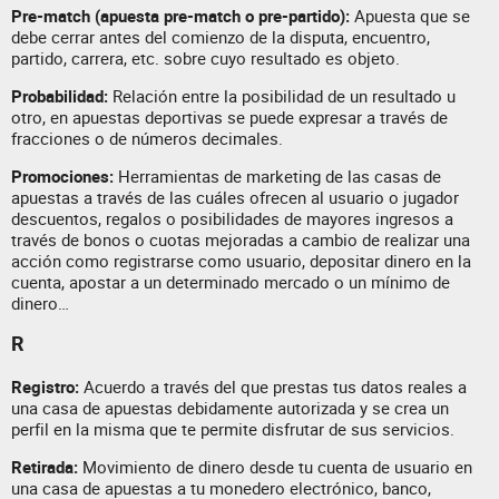
Pre-match (apuesta pre-match o pre-partido):
Apuesta que se
debe cerrar antes del comienzo de la disputa, encuentro,
partido, carrera, etc. sobre cuyo resultado es objeto.
Probabilidad:
Relación entre la posibilidad de un resultado u
otro, en apuestas deportivas se puede expresar a través de
fracciones o de números decimales.
Promociones:
Herramientas de marketing de las casas de
apuestas a través de las cuáles ofrecen al usuario o jugador
descuentos, regalos o posibilidades de mayores ingresos a
través de bonos o cuotas mejoradas a cambio de realizar una
acción como registrarse como usuario, depositar dinero en la
cuenta, apostar a un determinado mercado o un mínimo de
dinero…
R
Registro:
Acuerdo a través del que prestas tus datos reales a
una casa de apuestas debidamente autorizada y se crea un
perfil en la misma que te permite disfrutar de sus servicios.
Retirada:
Movimiento de dinero desde tu cuenta de usuario en
una casa de apuestas a tu monedero electrónico, banco,