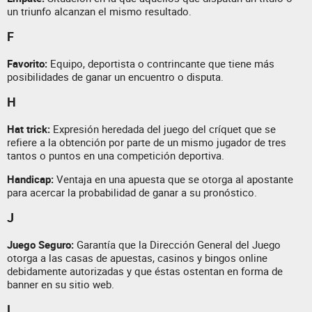
un triunfo alcanzan el mismo resultado.
F
Favorito:
Equipo, deportista o contrincante que tiene más
posibilidades de ganar un encuentro o disputa.
H
Hat trick:
Expresión heredada del juego del críquet que se
refiere a la obtención por parte de un mismo jugador de tres
tantos o puntos en una competición deportiva.
Handicap:
Ventaja en una apuesta que se otorga al apostante
para acercar la probabilidad de ganar a su pronóstico.
J
Juego Seguro:
Garantía que la Dirección General del Juego
otorga a las casas de apuestas, casinos y bingos online
debidamente autorizadas y que éstas ostentan en forma de
banner en su sitio web.
L