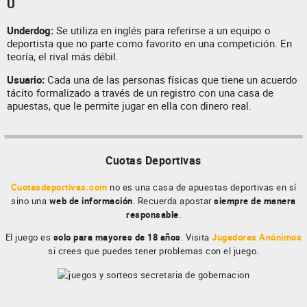
U
Underdog:
Se utiliza en inglés para referirse a un equipo o
deportista que no parte como favorito en una competición. En
teoría, el rival más débil.
Usuario:
Cada una de las personas físicas que tiene un acuerdo
tácito formalizado a través de un registro con una casa de
apuestas, que le permite jugar en ella con dinero real.
Cuotas Deportivas
Cuotasdeportivas.com
no es una casa de apuestas deportivas en sí
sino una
web de información
. Recuerda apostar
siempre de manera
responsable
.
El juego es
solo para mayores de 18 años
. Visita
Jugadores Anónimos
si crees que puedes tener problemas con el juego.