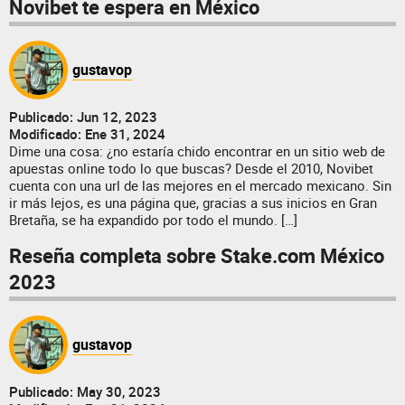
Novibet te espera en México
gustavop
Publicado:
Jun 12, 2023
Modificado:
Ene 31, 2024
Dime una cosa: ¿no estaría chido encontrar en un sitio web de
apuestas online todo lo que buscas? Desde el 2010, Novibet
cuenta con una url de las mejores en el mercado mexicano. Sin
ir más lejos, es una página que, gracias a sus inicios en Gran
Bretaña, se ha expandido por todo el mundo. […]
Reseña completa sobre Stake.com México
2023
gustavop
Publicado:
May 30, 2023